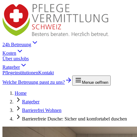
24h Betreuung
Kosten
Über uns
Jobs
Ratgeber
Pflegeinstitutionen
Kontakt
Welche Betreuung passt zu uns?
Menue oeffnen
Home
Ratgeber
Barrierefrei Wohnen
Barrierefreie Dusche: Sicher und komfortabel duschen