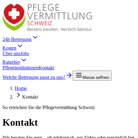
24h Betreuung
Kosten
Über uns
Jobs
Ratgeber
Pflegeinstitutionen
Kontakt
Welche Betreuung passt zu uns?
Menue oeffnen
Home
Kontakt
So erreichen Sie die Pflegevermittlung Schweiz
Kontakt
Wir beraten Sie gern – ob telefonisch, per Video oder persönlich bei