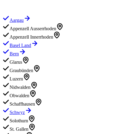
Aargau
Appenzell Ausserrhoden
Appenzell Innerrhoden
Basel Land
Bern
Glarus
Graubünden
Luzern
Nidwalden
Obwalden
Schaffhausen
Schwyz
Solothurn
St. Gallen