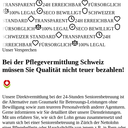
TRANSPARENT
24H ERREICHBAR
FÜRSORGLICH
100% LEGAL
SECO BEWILLIGT
SCHWEIZER
STANDARD
TRANSPARENT
24H ERREICHBAR
FÜRSORGLICH
100% LEGAL
SECO BEWILLIGT
SCHWEIZER STANDARD
TRANSPARENT
24H
ERREICHBAR
FÜRSORGLICH
100% LEGAL
Unser Versprechen
Bei der Pflegevermittlung Schweiz
müssen Sie Qualität nicht teuer bezahlen!
Unsere Direktvermittlung bei der 24-Stunden Seniorenbetreuung ist
die Alternative zum Graumarkt für Betreuungs-Leistungen ohne
Bewilligung sowie zum teureren Personalverleih anderer Agenturen.
Gerne informieren wir Sie detailliert über unsere Dienstleistungen.
Mit uns erfahren Sie, wie sich der Lohn genau zusammensetzt und
warum sich bei einer Seniorenbetreuung in Zürich der Nettolohn
einer Pflegehelferin oder Haushaltshilfe von jenem z.B. in Bern oder