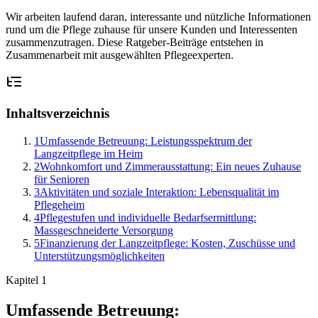
Wir arbeiten laufend daran, interessante und nützliche Informationen
rund um die Pflege zuhause für unsere Kunden und Interessenten
zusammenzutragen. Diese Ratgeber-Beiträge entstehen in
Zusammenarbeit mit ausgewählten Pflegeexperten.
Inhaltsverzeichnis
1
Umfassende Betreuung: Leistungsspektrum der
Langzeitpflege im Heim
2
Wohnkomfort und Zimmerausstattung: Ein neues Zuhause
für Senioren
3
Aktivitäten und soziale Interaktion: Lebensqualität im
Pflegeheim
4
Pflegestufen und individuelle Bedarfsermittlung:
Massgeschneiderte Versorgung
5
Finanzierung der Langzeitpflege: Kosten, Zuschüsse und
Unterstützungsmöglichkeiten
Kapitel
1
Umfassende Betreuung: