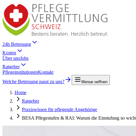
24h Betreuung
Kosten
Über uns
Jobs
Ratgeber
Pflegeinstitutionen
Kontakt
Welche Betreuung passt zu uns?
Menue oeffnen
Home
Ratgeber
Praxiswissen für pflegende Angehörige
BESA Pflegestufen & RAI: Warum die Einstufung so wichti