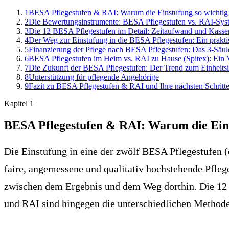
1
BESA Pflegestufen & RAI: Warum die Einstufung so wichtig 
2
Die Bewertungsinstrumente: BESA Pflegestufen vs. RAI-Sys
3
Die 12 BESA Pflegestufen im Detail: Zeitaufwand und Kasse
4
Der Weg zur Einstufung in die BESA Pflegestufen: Ein prakti
5
Finanzierung der Pflege nach BESA Pflegestufen: Das 3-Säu
6
BESA Pflegestufen im Heim vs. RAI zu Hause (Spitex): Ein 
7
Die Zukunft der BESA Pflegestufen: Der Trend zum Einheits
8
Unterstützung für pflegende Angehörige
9
Fazit zu BESA Pflegestufen & RAI und Ihre nächsten Schritt
Kapitel
1
BESA Pflegestufen & RAI: Warum die Einst
Die Einstufung in eine der zwölf BESA Pflegestufen (o
faire, angemessene und qualitativ hochstehende Pfleg
zwischen dem Ergebnis und dem Weg dorthin. Die 12 Pf
und RAI sind hingegen die unterschiedlichen Methode