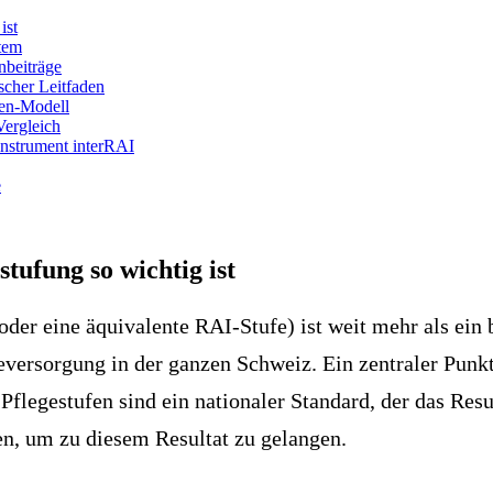
ist
tem
nbeiträge
scher Leitfaden
len-Modell
Vergleich
instrument interRAI
e
ufung so wichtig ist
der eine äquivalente RAI-Stufe) ist weit mehr als ein 
eversorgung in der ganzen Schweiz. Ein zentraler Punk
legestufen sind ein nationaler Standard, der das Resu
n, um zu diesem Resultat zu gelangen.