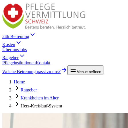
24h Betreuung
Kosten
Über uns
Jobs
Ratgeber
Pflegeinstitutionen
Kontakt
Welche Betreuung passt zu uns?
Menue oeffnen
Home
Ratgeber
Krankheiten im Alter
Herz-Kreislauf-System