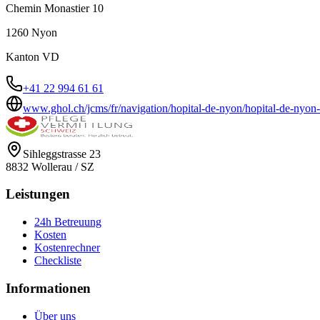
Chemin Monastier 10
1260
Nyon
Kanton
VD
+41 22 994 61 61
www.ghol.ch/jcms/fr/navigation/hopital-de-nyon/hopital-de-nyon
Sihleggstrasse 23
8832
Wollerau
/
SZ
Leistungen
24h Betreuung
Kosten
Kostenrechner
Checkliste
Informationen
Über uns