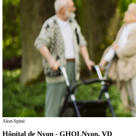
Akut-Spital
Hôpital de Nyon - GHOL
Nyon
, VD