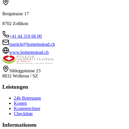
Bergstrasse 17
8702
Zollikon
+41 44 319 66 00
zuerich@homeinstead.ch
www.homeinstead.ch
Sihleggstrasse 23
8832
Wollerau
/
SZ
Leistungen
24h Betreuung
Kosten
Kostenrechner
Checkliste
Informationen