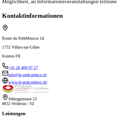
Möglichkeit, an Informationsveranstaltungen teilzun
Kontaktinformationen
Route du Petit­Moncor 1d
1752
Villars-sur-Glâne
Kanton
FR
+41 26 469 07 27
info@le-petit-prince.ch
www.le-petit-prince.ch/
Sihleggstrasse 23
8832
Wollerau
/
SZ
Leistungen