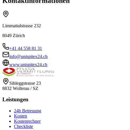
Kontaktinformationen
Limmattalstrasse 232
8049
Zürich
+41 44 558 81 31
info@unispitex24.ch
www.unispitex24.ch
Sihleggstrasse 23
8832
Wollerau
/
SZ
Leistungen
24h Betreuung
Kosten
Kostenrechner
Checkliste