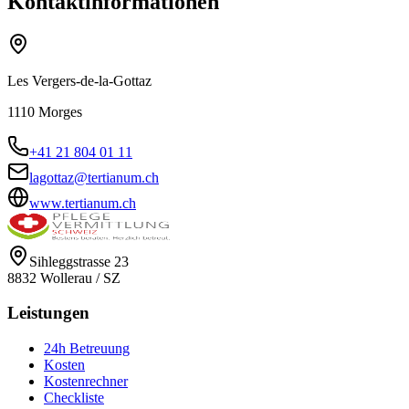
Kontaktinformationen
Les Vergers-de-la-Gottaz
1110
Morges
+41 21 804 01 11
lagottaz@tertianum.ch
www.tertianum.ch
Sihleggstrasse 23
8832
Wollerau
/
SZ
Leistungen
24h Betreuung
Kosten
Kostenrechner
Checkliste