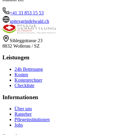
+41 33 853 15 53
spitexgrindelwald.ch
Sihleggstrasse 23
8832
Wollerau
/
SZ
Leistungen
24h Betreuung
Kosten
Kostenrechner
Checkliste
Informationen
Über uns
Ratgeber
Pflegeinstitutionen
Jobs