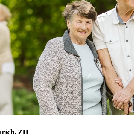
ürich
, ZH