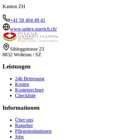
Kanton
ZH
+41 58 404 49 41
www.spitex-zuerich.ch/
Sihleggstrasse 23
8832
Wollerau
/
SZ
Leistungen
24h Betreuung
Kosten
Kostenrechner
Checkliste
Informationen
Über uns
Ratgeber
Pflegeinstitutionen
Jobs