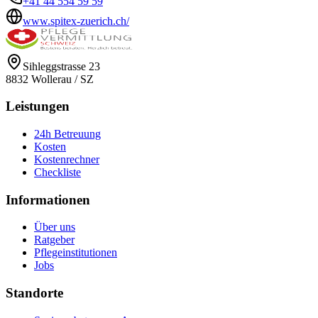
+41 44 554 59 59
www.spitex-zuerich.ch/
Sihleggstrasse 23
8832
Wollerau
/
SZ
Leistungen
24h Betreuung
Kosten
Kostenrechner
Checkliste
Informationen
Über uns
Ratgeber
Pflegeinstitutionen
Jobs
Standorte