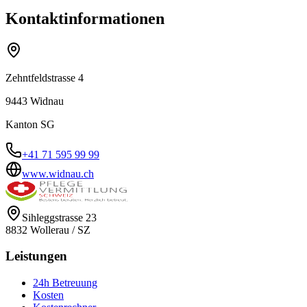
Kontaktinformationen
Zehntfeldstrasse 4
9443
Widnau
Kanton
SG
+41 71 595 99 99
www.widnau.ch
Sihleggstrasse 23
8832
Wollerau
/
SZ
Leistungen
24h Betreuung
Kosten