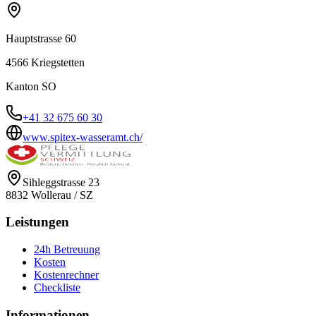
Hauptstrasse 60
4566
Kriegstetten
Kanton
SO
+41 32 675 60 30
www.spitex-wasseramt.ch/
Sihleggstrasse 23
8832
Wollerau
/
SZ
Leistungen
24h Betreuung
Kosten
Kostenrechner
Checkliste
Informationen