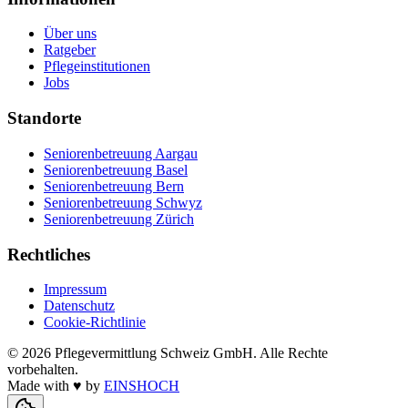
Über uns
Ratgeber
Pflegeinstitutionen
Jobs
Standorte
Seniorenbetreuung Aargau
Seniorenbetreuung Basel
Seniorenbetreuung Bern
Seniorenbetreuung Schwyz
Seniorenbetreuung Zürich
Rechtliches
Impressum
Datenschutz
Cookie-Richtlinie
©
2026
Pflegevermittlung Schweiz GmbH
. Alle Rechte
vorbehalten.
Made with
♥
by
EINSHOCH