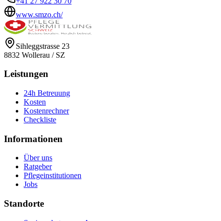
+41 27 922 30 70
www.smzo.ch/
Sihleggstrasse 23
8832
Wollerau
/
SZ
Leistungen
24h Betreuung
Kosten
Kostenrechner
Checkliste
Informationen
Über uns
Ratgeber
Pflegeinstitutionen
Jobs
Standorte