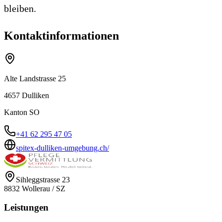
bleiben.
Kontaktinformationen
Alte Landstrasse 25
4657
Dulliken
Kanton
SO
+41 62 295 47 05
spitex-dulliken-umgebung.ch/
Sihleggstrasse 23
8832
Wollerau
/
SZ
Leistungen