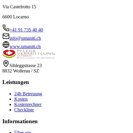
Via Castelrotto 15
6600
Locarno
+41 91 735 40 40
info@umaniti.ch
www.umaniti.ch
Sihleggstrasse 23
8832
Wollerau
/
SZ
Leistungen
24h Betreuung
Kosten
Kostenrechner
Checkliste
Informationen
Über uns