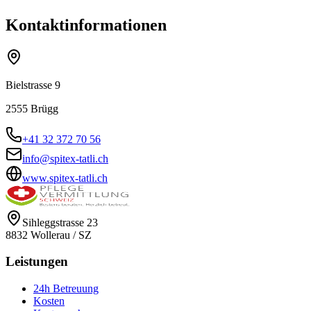
Kontaktinformationen
Bielstrasse 9
2555
Brügg
+41 32 372 70 56
info@spitex-tatli.ch
www.spitex-tatli.ch
Sihleggstrasse 23
8832
Wollerau
/
SZ
Leistungen
24h Betreuung
Kosten