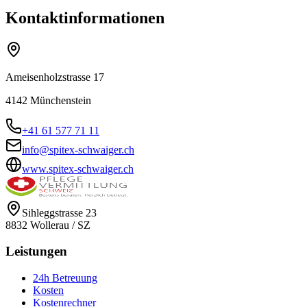
Kontaktinformationen
Ameisenholzstrasse 17
4142
Münchenstein
+41 61 577 71 11
info@spitex-schwaiger.ch
www.spitex-schwaiger.ch
Sihleggstrasse 23
8832
Wollerau
/
SZ
Leistungen
24h Betreuung
Kosten
Kostenrechner