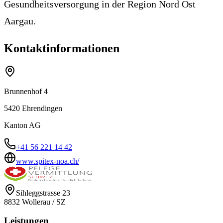
Gesundheitsversorgung in der Region Nord Ost
Aargau.
Kontaktinformationen
Brunnenhof 4
5420
Ehrendingen
Kanton
AG
+41 56 221 14 42
www.spitex-noa.ch/
Sihleggstrasse 23
8832
Wollerau
/
SZ
Leistungen