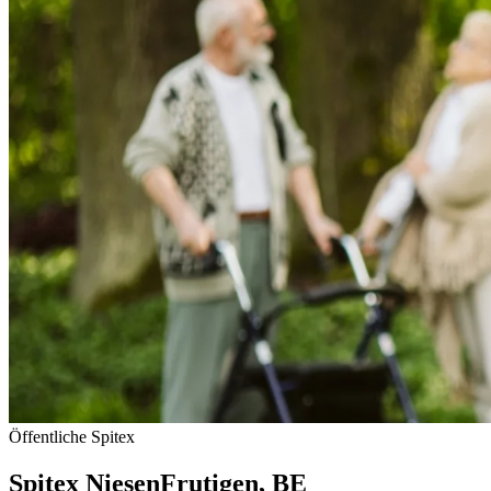
Öffentliche Spitex
Spitex Niesen
Frutigen
, BE