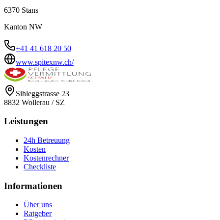
6370
Stans
Kanton
NW
+41 41 618 20 50
www.spitexnw.ch/
Sihleggstrasse 23
8832
Wollerau
/
SZ
Leistungen
24h Betreuung
Kosten
Kostenrechner
Checkliste
Informationen
Über uns
Ratgeber