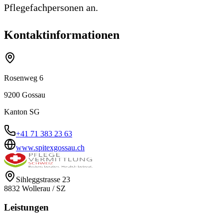
Pflegefachpersonen an.
Kontaktinformationen
Rosenweg 6
9200
Gossau
Kanton
SG
+41 71 383 23 63
www.spitexgossau.ch
Sihleggstrasse 23
8832
Wollerau
/
SZ
Leistungen