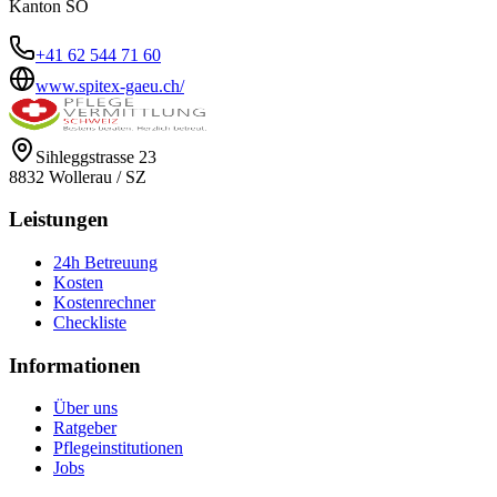
Kanton
SO
+41 62 544 71 60
www.spitex-gaeu.ch/
Sihleggstrasse 23
8832
Wollerau
/
SZ
Leistungen
24h Betreuung
Kosten
Kostenrechner
Checkliste
Informationen
Über uns
Ratgeber
Pflegeinstitutionen
Jobs