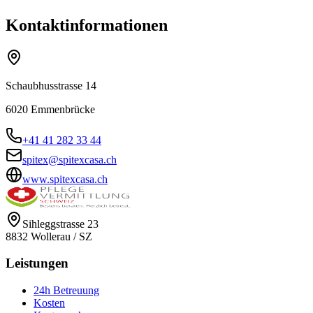
Kontaktinformationen
Schaubhusstrasse 14
6020
Emmenbrücke
+41 41 282 33 44
spitex@spitexcasa.ch
www.spitexcasa.ch
Sihleggstrasse 23
8832
Wollerau
/
SZ
Leistungen
24h Betreuung
Kosten