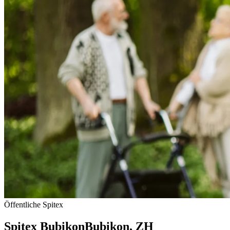
Öffentliche Spitex
Spitex Bubikon
Bubikon
, ZH