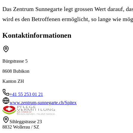
Das Zentrum Sunnegarte legt grossen Wert darauf, das
wird es den Betroffenen ermöglicht, so lange wie mö
Kontaktinformationen
Bürgstrasse 5
8608
Bubikon
Kanton
ZH
+41 55 253 01 21
www.zentrum-sunnegarte.ch/Spitex
Sihleggstrasse 23
8832
Wollerau
/
SZ