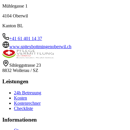
Mühlegasse 1
4104
Oberwil
Kanton
BL
+41 61 401 14 37
www.spitexbottmingenoberwil.ch
Sihleggstrasse 23
8832
Wollerau
/
SZ
Leistungen
24h Betreuung
Kosten
Kostenrechner
Checkliste
Informationen