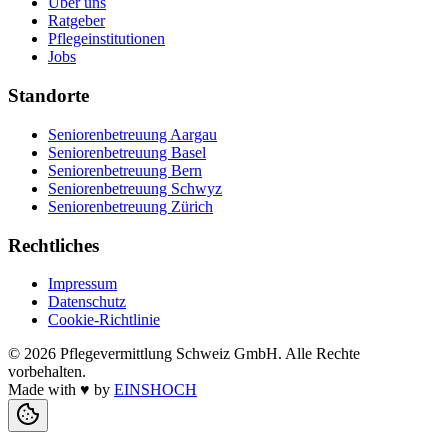
Über uns
Ratgeber
Pflegeinstitutionen
Jobs
Standorte
Seniorenbetreuung Aargau
Seniorenbetreuung Basel
Seniorenbetreuung Bern
Seniorenbetreuung Schwyz
Seniorenbetreuung Zürich
Rechtliches
Impressum
Datenschutz
Cookie-Richtlinie
©
2026
Pflegevermittlung Schweiz GmbH
. Alle Rechte
vorbehalten.
Made with
♥
by
EINSHOCH