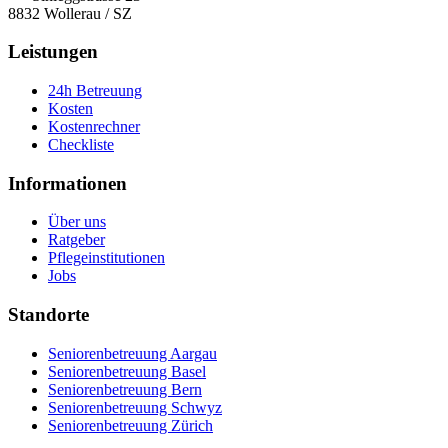
8832
Wollerau
/
SZ
Leistungen
24h Betreuung
Kosten
Kostenrechner
Checkliste
Informationen
Über uns
Ratgeber
Pflegeinstitutionen
Jobs
Standorte
Seniorenbetreuung Aargau
Seniorenbetreuung Basel
Seniorenbetreuung Bern
Seniorenbetreuung Schwyz
Seniorenbetreuung Zürich