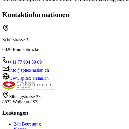
Kontaktinformationen
Schürstrasse 3
6020
Emmenbrücke
+41 77 904 59 89
info@spitex-arslan.ch
www.spitex-arslan.ch
Sihleggstrasse 23
8832
Wollerau
/
SZ
Leistungen
24h Betreuung