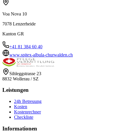
Voa Nova 10
7078
Lenzerheide
Kanton
GR
+41 81 384 60 40
www.spitex-albula-churwalden.ch
Sihleggstrasse 23
8832
Wollerau
/
SZ
Leistungen
24h Betreuung
Kosten
Kostenrechner
Checkliste
Informationen