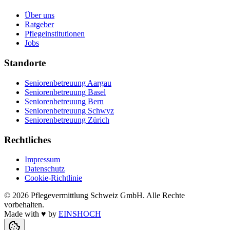
Über uns
Ratgeber
Pflegeinstitutionen
Jobs
Standorte
Seniorenbetreuung Aargau
Seniorenbetreuung Basel
Seniorenbetreuung Bern
Seniorenbetreuung Schwyz
Seniorenbetreuung Zürich
Rechtliches
Impressum
Datenschutz
Cookie-Richtlinie
©
2026
Pflegevermittlung Schweiz GmbH
. Alle Rechte
vorbehalten.
Made with
♥
by
EINSHOCH