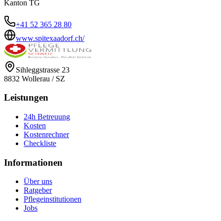
Kanton
TG
+41 52 365 28 80
www.spitexaadorf.ch/
Sihleggstrasse 23
8832
Wollerau
/
SZ
Leistungen
24h Betreuung
Kosten
Kostenrechner
Checkliste
Informationen
Über uns
Ratgeber
Pflegeinstitutionen
Jobs