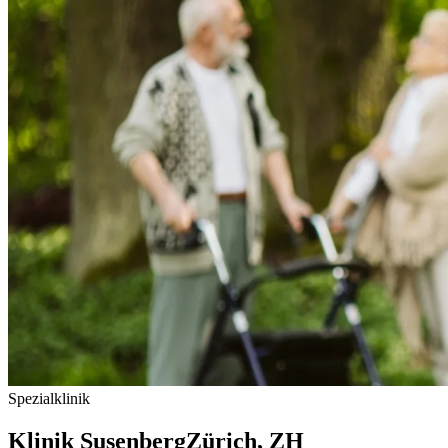
Spezialklinik
Klinik Susenberg
Zürich
, ZH