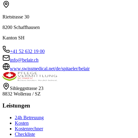
Rietstrasse 30
8200
Schaffhausen
Kanton
SH
+41 52 632 19 00
info@belair.ch
www.swissmedical.net/de/spitaeler/belair
Sihleggstrasse 23
8832
Wollerau
/
SZ
Leistungen
24h Betreuung
Kosten
Kostenrechner
Checkliste