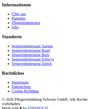
Informationen
Über uns
Ratgeber
Pflegeinstitutionen
Jobs
Standorte
Seniorenbetreuung Aargau
Seniorenbetreuung Basel
Seniorenbetreuung Bern
Seniorenbetreuung Schwyz
Seniorenbetreuung Zürich
Rechtliches
Impressum
Datenschutz
Cookie-Richtlinie
©
2026
Pflegevermittlung Schweiz GmbH
. Alle Rechte
vorbehalten.
Made with
♥
by
EINSHOCH