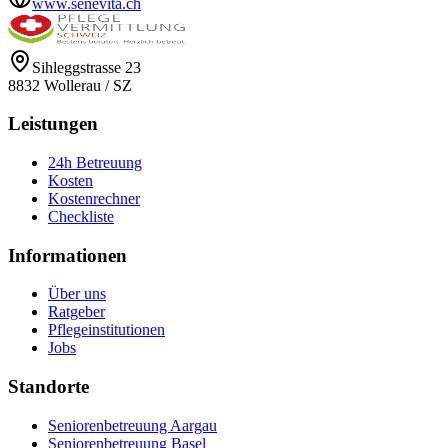
www.senevita.ch
Sihleggstrasse 23
8832
Wollerau
/
SZ
Leistungen
24h Betreuung
Kosten
Kostenrechner
Checkliste
Informationen
Über uns
Ratgeber
Pflegeinstitutionen
Jobs
Standorte
Seniorenbetreuung Aargau
Seniorenbetreuung Basel