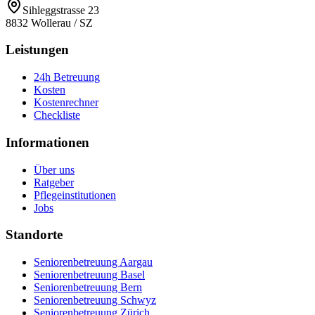
Sihleggstrasse 23
8832
Wollerau
/
SZ
Leistungen
24h Betreuung
Kosten
Kostenrechner
Checkliste
Informationen
Über uns
Ratgeber
Pflegeinstitutionen
Jobs
Standorte
Seniorenbetreuung Aargau
Seniorenbetreuung Basel
Seniorenbetreuung Bern
Seniorenbetreuung Schwyz
Seniorenbetreuung Zürich