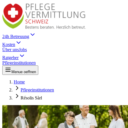
24h Betreuung
Kosten
Über uns
Jobs
Ratgeber
Pflegeinstitutionen
Menue oeffnen
Home
Pflegeinstitutionen
Résolis Sàrl