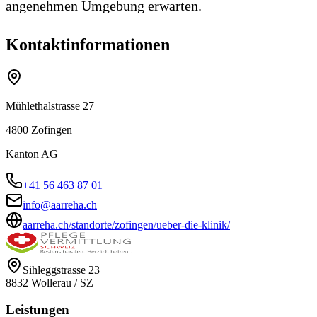
angenehmen Umgebung erwarten.
Kontaktinformationen
Mühlethalstrasse 27
4800
Zofingen
Kanton
AG
+41 56 463 87 01
info@aarreha.ch
aarreha.ch/standorte/zofingen/ueber-die-klinik/
Sihleggstrasse 23
8832
Wollerau
/
SZ
Leistungen