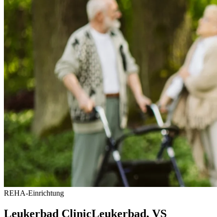
REHA-Einrichtung
Leukerbad Clinic
Leukerbad
, VS