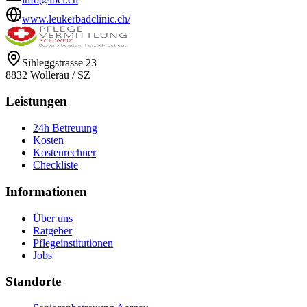
www.leukerbadclinic.ch/
Sihleggstrasse 23
8832
Wollerau
/
SZ
Leistungen
24h Betreuung
Kosten
Kostenrechner
Checkliste
Informationen
Über uns
Ratgeber
Pflegeinstitutionen
Jobs
Standorte