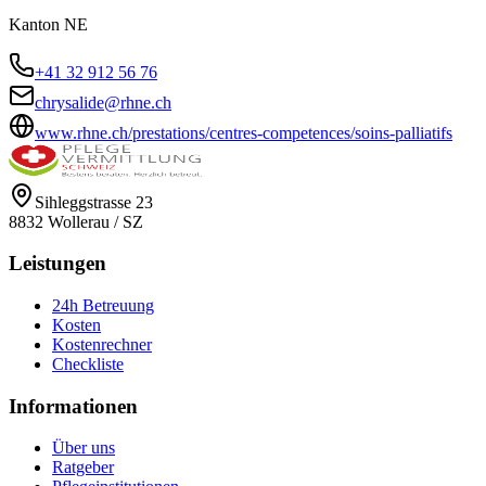
Kanton
NE
+41 32 912 56 76
chrysalide@rhne.ch
www.rhne.ch/prestations/centres-competences/soins-palliatifs
Sihleggstrasse 23
8832
Wollerau
/
SZ
Leistungen
24h Betreuung
Kosten
Kostenrechner
Checkliste
Informationen
Über uns
Ratgeber