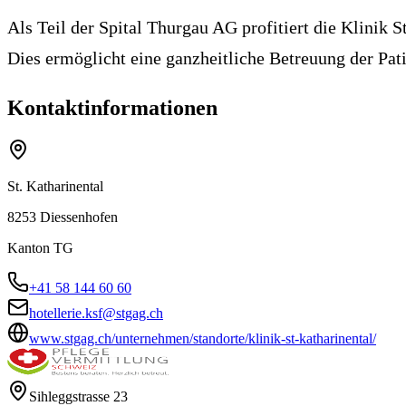
Als Teil der Spital Thurgau AG profitiert die Klinik
Dies ermöglicht eine ganzheitliche Betreuung der Pat
Kontaktinformationen
St. Katharinental
8253
Diessenhofen
Kanton
TG
+41 58 144 60 60
hotellerie.ksf@stgag.ch
www.stgag.ch/unternehmen/standorte/klinik-st-katharinental/
Sihleggstrasse 23