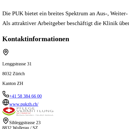
Die PUK bietet ein breites Spektrum an Aus-, Weiter
Als attraktiver Arbeitgeber beschäftigt die Klinik üb
Kontaktinformationen
Lenggstrasse 31
8032
Zürich
Kanton
ZH
+41 58 384 66 00
www.pukzh.ch/
Sihleggstrasse 23
8832
Wollerau
/
SZ