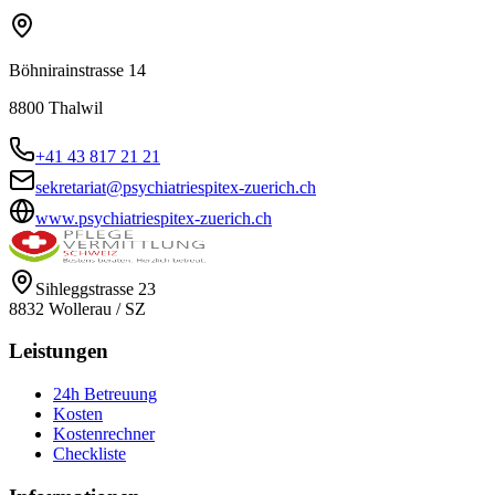
Böhnirainstrasse 14
8800
Thalwil
+41 43 817 21 21
sekretariat@psychiatriespitex-zuerich.ch
www.psychiatriespitex-zuerich.ch
Sihleggstrasse 23
8832
Wollerau
/
SZ
Leistungen
24h Betreuung
Kosten
Kostenrechner
Checkliste