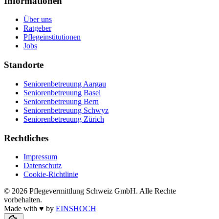
Informationen
Über uns
Ratgeber
Pflegeinstitutionen
Jobs
Standorte
Seniorenbetreuung Aargau
Seniorenbetreuung Basel
Seniorenbetreuung Bern
Seniorenbetreuung Schwyz
Seniorenbetreuung Zürich
Rechtliches
Impressum
Datenschutz
Cookie-Richtlinie
©
2026
Pflegevermittlung Schweiz GmbH
. Alle Rechte
vorbehalten.
Made with
♥
by
EINSHOCH