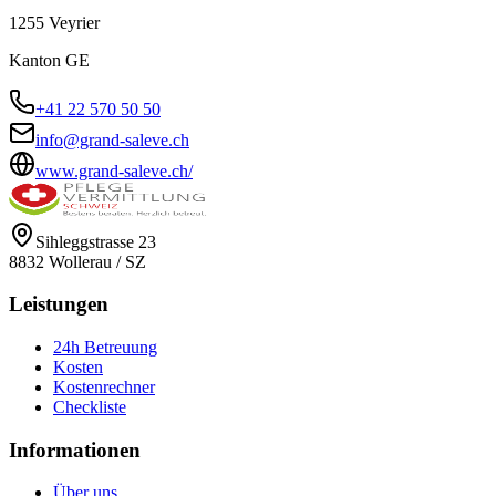
1255
Veyrier
Kanton
GE
+41 22 570 50 50
info@grand-saleve.ch
www.grand-saleve.ch/
Sihleggstrasse 23
8832
Wollerau
/
SZ
Leistungen
24h Betreuung
Kosten
Kostenrechner
Checkliste
Informationen
Über uns