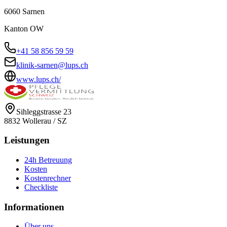
6060
Sarnen
Kanton
OW
+41 58 856 59 59
klinik-sarnen@lups.ch
www.lups.ch/
Sihleggstrasse 23
8832
Wollerau
/
SZ
Leistungen
24h Betreuung
Kosten
Kostenrechner
Checkliste
Informationen
Über uns