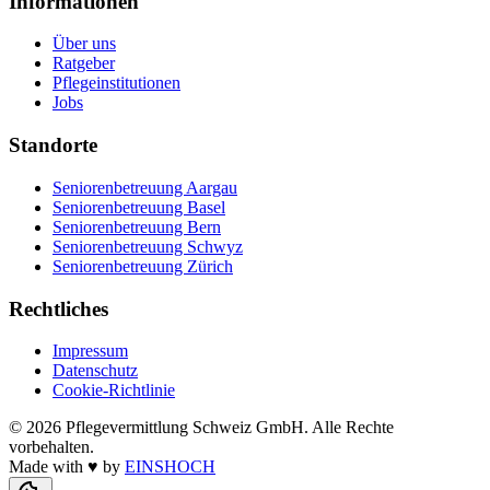
Informationen
Über uns
Ratgeber
Pflegeinstitutionen
Jobs
Standorte
Seniorenbetreuung Aargau
Seniorenbetreuung Basel
Seniorenbetreuung Bern
Seniorenbetreuung Schwyz
Seniorenbetreuung Zürich
Rechtliches
Impressum
Datenschutz
Cookie-Richtlinie
©
2026
Pflegevermittlung Schweiz GmbH
. Alle Rechte
vorbehalten.
Made with
♥
by
EINSHOCH