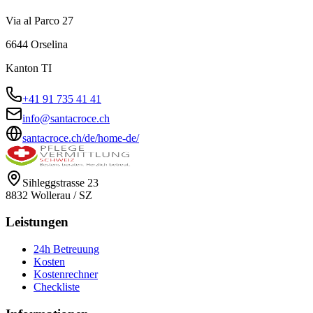
Via al Parco 27
6644
Orselina
Kanton
TI
+41 91 735 41 41
info@santacroce.ch
santacroce.ch/de/home-de/
Sihleggstrasse 23
8832
Wollerau
/
SZ
Leistungen
24h Betreuung
Kosten
Kostenrechner
Checkliste