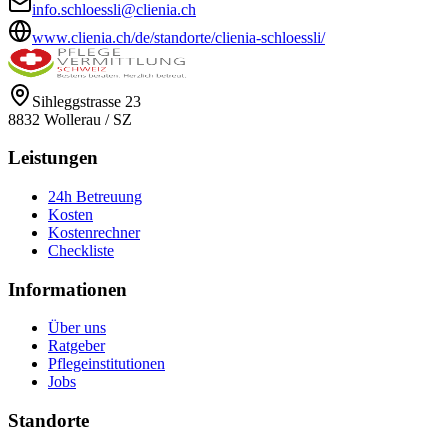
info.schloessli@clienia.ch
www.clienia.ch/de/standorte/clienia-schloessli/
Sihleggstrasse 23
8832
Wollerau
/
SZ
Leistungen
24h Betreuung
Kosten
Kostenrechner
Checkliste
Informationen
Über uns
Ratgeber
Pflegeinstitutionen
Jobs
Standorte