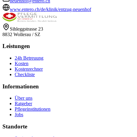
neuenhof@entero.ch
www.entero.ch/de/klinik/entzug-neuenhof
Sihleggstrasse 23
8832
Wollerau
/
SZ
Leistungen
24h Betreuung
Kosten
Kostenrechner
Checkliste
Informationen
Über uns
Ratgeber
Pflegeinstitutionen
Jobs
Standorte